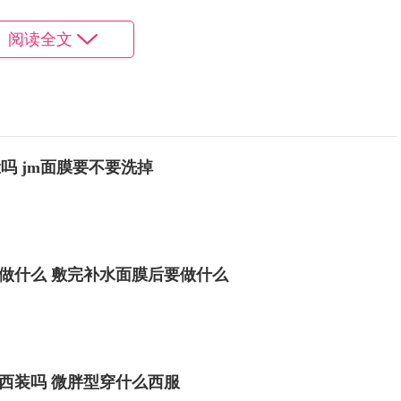
阅读全文
轻薄，让我们的妆面更加服帖不卡粉。
粗大毛孔，让我们的妆面看起来更加妆容细腻。
妆容可以耐油耐汗，持久不脱妆。
吗 jm面膜要不要洗掉
做什么 敷完补水面膜后要做什么
西装吗 微胖型穿什么西服