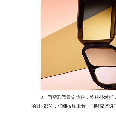
2、再蘸取适量定妆粉，将粉扑对折，
的T区部位，仔细按压上妆，同时应该避