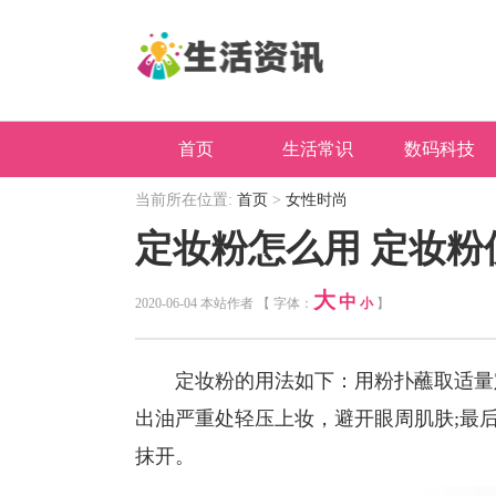
首页
生活常识
数码科技
当前所在位置:
首页
>
女性时尚
定妆粉怎么用 定妆粉
大
中
2020-06-04 本站作者 【 字体：
小
】
定妆粉的用法如下：用粉扑蘸取适量定
出油严重处轻压上妆，避开眼周肌肤;最
抹开。